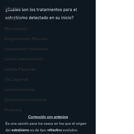
Glaucoma
¿Cuáles son los tratamientos para el 
estrabismo detectado en su inicio?
Pterigión
Maculopatía
Degeneración Macular
Inyecciones Intavítreas
Lentes intraoculares
Lentes Fáquicas
Vía Lagrimal
Lacorrinostomía
Dacriocistorrinostomía
Presbicia
Corrección con anteojos
Es una opción para los casos en los que el origen 
del 
estrabismo
 es de tipo r
efractivo 
evolutivo