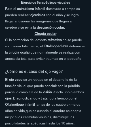
Ejercicios Terapéuticos visuales
Para el 
estrabismo infantil
 detectado a tiempo se 
pueden realizar 
ejercicios
 con el niño y se logra 
llegar a fusionar las imágenes que llegan al 
cerebro y se evita la 
desviación ocular
.
Cirugía ocular
Si la corrección del defecto
 refractivo 
no se puede 
solucionar totalmente, el 
Oftalmopediatra 
determina 
la
 cirugía ocular 
que normalmente se realiza con 
anestesia total para evitar traumas en el pequeño.
¿Cómo es el caso del ojo vago?
El 
ojo vago
 es un retraso en el desarrollo de la 
función visual que puede concluir con la pérdida 
parcial o completa de la 
visión
. Afecta uno o ambos 
ojos
. Diagnosticando y tratando a tiempo por el 
Oftalmólogo infantil 
 antes de los cuatro primeros 
años de vida,que es cuando el cerebro se adapta 
mejor a los estímulos visuales, disminuye las 
posibilidades terapéuticas hasta los 10 años.