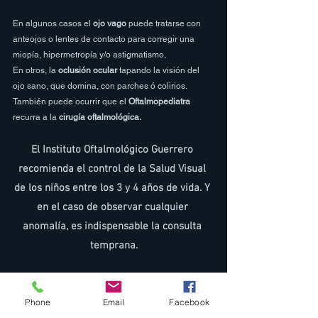
En algunos casos el 
ojo vago
 puede tratarse con 
anteojos o lentes de contacto para corregir una 
miopía, hipermetropía y/o astigmatismo,
En otros, la 
oclusión ocular
 tapando la visión del 
ojo sano, que domina, con parches ó colirios.
También puede ocurrir que el 
Oftalmopediatra
recurra a la 
cirugía oftalmológica.
El Instituto Oftalmológico Guerrero 
recomienda el control de la Salud Visual 
de los niños entre los 3 y 4 años de vida. Y 
en el caso de observar cualquier 
anomalía, es indispensable la consulta 
temprana.
Obras sociales 
https://www.institutoguerrero.com.ar/obras-sociales
Phone
Email
Facebook
#oftalmólogosdeargentina