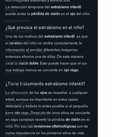
dos imágenes diferentes y elimina una. 
La detección temprana del
 estrabismo infantil
Miopía
puede evitar la 
pérdida de visión
 en el 
ojo
 del niño.
Astigmatismo
¿Qué provoca el estrabismo en el niño?
Hipermetropía
Uno de los motivos del 
estrabismo infantil
  es que 
Cirugía Láser
el
 cerebro 
del niño no recibe correctamente la 
información al percibir diferentes imágenes, 
Trasplante de Córnea
entonces elimina una de ellas. De esta manera 
Queratocono
evita la 
visión doble
. Esto puede hacer que el ojo 
que trabaje menos se convierta en 
ojo vago
.
Cataratas
Curiosidades
¿Tiene tratamiento estrabismo infantil?
La alineación de los 
ojos
 se resuelve  a cualquier 
Color de ojos
edad, aunque es importante en estos casos  
Células Madre
detectarlo y tratarlo lo antes posible si el pequeño 
tiene 
ojo
 vago. Después de unos años se convierte 
Membrana Anmiótica
en algo complejo revertir la pérdida 
de visión
 en el 
Injerto de Limbo
niño. Por eso las 
revisiones oftalmológicas
 son de 
suma importancia en los primeros años de vida.
Congresos