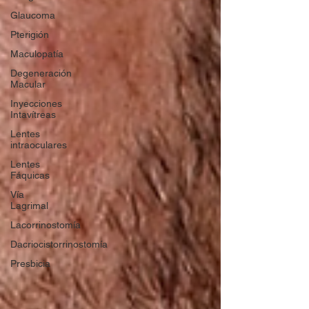
Glaucoma
Pterigión
Maculopatía
Degeneración
Macular
Inyecciones
Intavítreas
Lentes
intraoculares
Lentes
Fáquicas
Vía
Lagrimal
Lacorrinostomía
Dacriocistorrinostomía
Presbicia