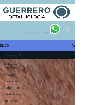
+54 261 770 83 96
BLOG
Presbicie
Todas las
entradas
Cirugías
Presbicie
Astigmatismo
Lente Tórica
Ojo Seco