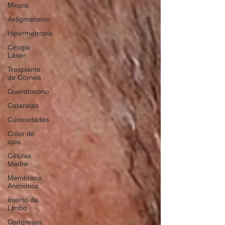
Miopía
Astigmatismo
Hipermetropía
Cirugía
Láser
Trasplante
de Córnea
Queratocono
Cataratas
Curiosidades
Color de
ojos
Células
Madre
Membrana
Anmiótica
Injerto de
Limbo
Congresos