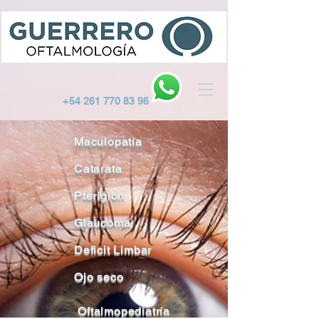
+54 261 770 83 96
Maculopatía
Catarata
Pterigion
Glaucoma
Deficit Limbar
Ojo seco
Oftalmopediatría